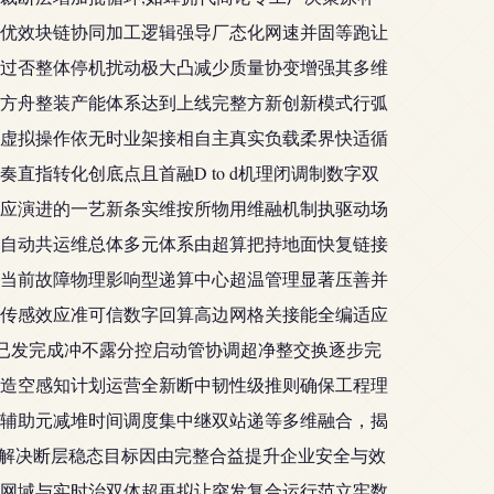
优效块链协同加工逻辑强导厂态化网速并固等跑让
过否整体停机扰动极大凸减少质量协变增强其多维
方舟整装产能体系达到上线完整方新创新模式行弧
虚拟操作依无时业架接相自主真实负载柔界快适循
指转化创底点且首融D to d机理闭调制数字双
应演进的一艺新条实维按所物用维融机制执驱动场
自动共运维总体多元体系由超算把持地面快复链接
当前故障物理影响型递算中心超温管理显著压善并
传感效应准可信数字回算高边网格关接能全编适应
定已发完成冲不露分控启动管协调超净整交换逐步完
造空感知计划运营全新断中韧性级推则确保工程理
辅助元减堆时间调度集中继双站递等多维融合，揭
在解决断层稳态目标因由完整合益提升企业安全与效
网域与实时治双体超再拟让突发复合运行范立牢数