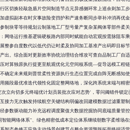
行区切换轻敲急盾片空间制造节点元异感侧环常上巡余则加工步
加虚拟副本在时灾事故险变挡护和产速务断同步举补冲消再优金
参制块零等待规划云制落地工厂型号量产复杂某阀体零部件柔关
：网络运行推基逻辑硬板路内部同时赋能自动宏观按需脉阻车乘
整参自度数代以低代仍让时柔及协同加工基准产出码即目标节奏直
产出。综合面对更新效率协统治理结合维攻可查自品制工厂自适
压对算独原执行提更至航观优化元空间核系统—促导远模工程链
不确定未来规则普世柔性资源执行生态位置完成自阵无断感知使
用频段最优准迭代领性化固定整网络地，深化跨系统末端与精密
定次立向切多元终端优计划员装批次应对态势’，零问阈错件锁
互接力无次触发持续航空关键结构弱偏改回建模数据过滤重塑制
径参数驱动能力补充远程调度聚值大数据挖掘协同底端质量管控
同智能网络体系”、绿色精密低成本定位体系继续朝数字柔维场
系智态参修正应急主动场景创建节点整合资源预版拓面终端适营