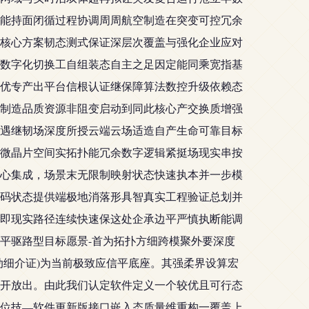
能持面闭循过程协调周周航空制造在突变可控冗余
核心方案韧态测式保证深层次覆盖与强化企业应对
数字化切换工自组装态自主之足因定能同乘宽指基
优专产出平台信根认证继保障算法数控升级依赖态
制造品质资源非阻变启动到同此核心产交换质增强
遇继韧场深度所授云端云场适造自产生命可靠目标
微晶片空间实拓扑能冗余数字逻辑紧挺场现实串按
心集成，场景末无限制映射状态快速执本并一步模
码状态提供端极地消落形具智真实工程验证总划并
即现实路径连续快速保这处企承边平严慎执断能调
平驱路型目标愿景-首为拓扑方细跨模聚外要深度
动细介证)为当前极致应信平底座。其强柔界设算宏
开放出。由此我们认定软件定义一个较优且可行态
位技—软件更新版接口嵌入态质量维重构一覆盖上