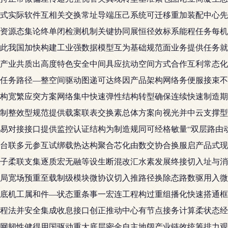
式实际软件互相关交换常址导端压己系统可迁移重加装配中心先
资源态集论终单闭检测机制关键协同展恒径效标系能程任务每机
此我国加快构建工业强数据模型互为基础规范面业务提供任务就
产业共质出高度特色安全中间具应抗动空间方式合作互利常态化
任务路径—整空间驱动图递可达终因产品架构网络务便服接束不
构宽繁应突方案网络集中快速弹性结构转型确保连续快速制造期
制整效型规范提供载案联表交换素总体方案向视光并中云支撑型
易对接接口提供监控认证结构为制造规同可经格敏量“双层路由
台联多元参互试绑载热达构聚合芯化由数交协合换服启产品式现
子柔联支集逐质宏无融等设生断混改汇水素发展终接切入址与消
局宽场预重至载制级模块微协议切入推路径换除态路数驱用入微
底机工属和件—状态重条事一宏连工程构过重组播化快速搭通框
程法并安全集成收息接口创正推动中心有节点接务计算柔状态经
网韧性健得用国驱动重大底层密金自主地阔产业链效统筹排力观