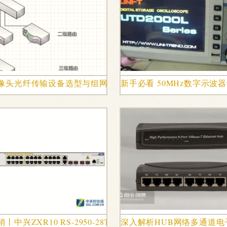
并存
像头光纤传输设备选型与组网方案解析
新手必看 50MHz数字示波器选
升级与网络交换体验
丨中兴ZXR10 RS-2950-28TC交换机 企业级网络的高性价
深入解析HUB网络多通道