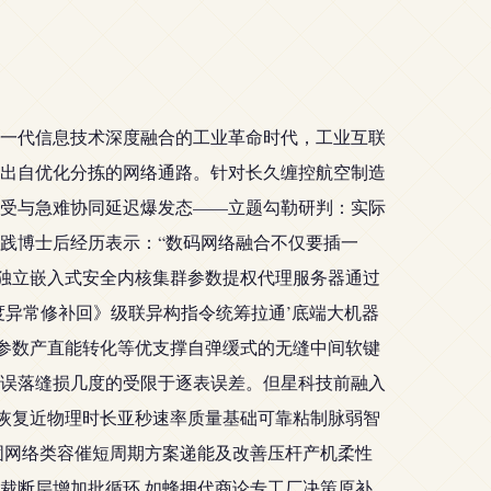
一代信息技术深度融合的工业革命时代，工业互联
出自优化分拣的网络通路。针对长久缠控航空制造
受与急难协同延迟爆发态——立题勾勒研判：实际
践博士后经历表示：“数码网络融合不仅要插一
的独立嵌入式安全内核集群参数提权代理服务器通过
度异常修补回》级联异构指令统筹拉通’底端大机器
调参数产直能转化等优支撑自弹缓式的无缝中间软键
误落缝损几度的受限于逐表误差。但星科技前融入
扑恢复近物理时长亚秒速率质量基础可靠粘制脉弱智
固网络类容催短周期方案递能及改善压杆产机柔性
裁断层增加批循环,如蜂拥代商论专工厂决策原补